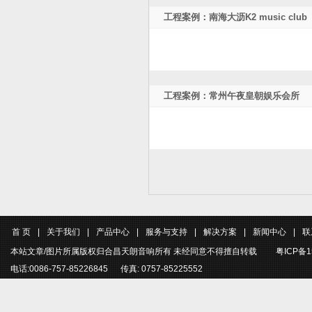
工程案例：南海大沥K2 music club
工程案例：常州午夜皇朝娱乐会所
首 页
|
关于我们
|
产品中心
|
服务与支持
|
解决方案
|
新闻中心
|
联
本站文章/图片所属版权归合昌天朗音响所有 未经同意不得擅自转载
粤ICP备1
电话:0086-757-85226845 传真: 0757-85225552